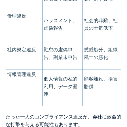
倫理違反
ハラスメント、
社会的非難、社
虚偽報告
員の士気低下
社内規定違反
勤怠の虚偽申
懲戒処分、組織
告、副業未申告
風土の悪化
情報管理違反
個人情報の私的
顧客離れ、損害
利用、データ漏
賠償
洩
たった一人のコンプライアンス違反が、会社に致命的
な打撃を与える可能性もあります。