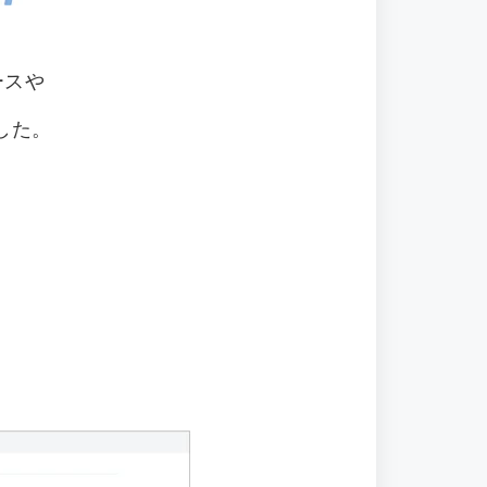
ースや
した。