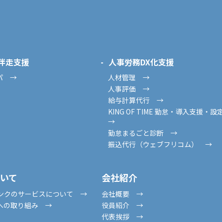
略伴走支援
人事労務DX化支援
パ →
人材管理 →
人事評価 →
給与計算代行 →
KING OF TIME 勤怠・導入支援
→
勤怠まるごと診断 →
振込代行（ウェブフリコム） →
いて
会社紹介
ンクのサービスについて →
会社概要 →
への取り組み →
役員紹介 →
代表挨拶 →